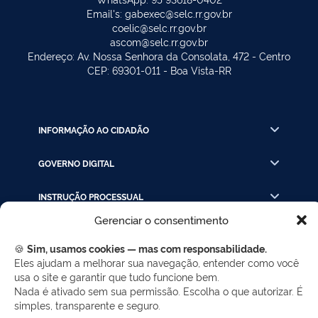
Email's: gabexec@selc.rr.gov.br
coelic@selc.rr.gov.br
ascom@selc.rr.gov.br
Endereço: Av. Nossa Senhora da Consolata, 472 - Centro
CEP: 69301-011 - Boa Vista-RR
INFORMAÇÃO AO CIDADÃO
GOVERNO DIGITAL
INSTRUÇÃO PROCESSUAL
Gerenciar o consentimento
LINKS RÁPIDOS
🍪
Sim, usamos cookies — mas com responsabilidade.
Eles ajudam a melhorar sua navegação, entender como você
usa o site e garantir que tudo funcione bem.
REDES SOCIAIS
Nada é ativado sem sua permissão. Escolha o que autorizar. É
simples, transparente e seguro.
Facebook
Twitter
LinkedIn
Instagram