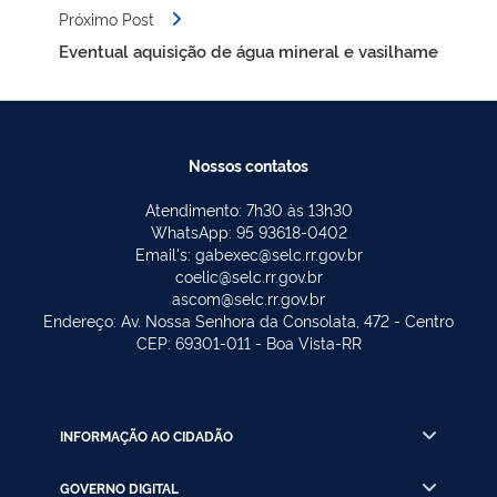
Próximo Post
Eventual aquisição de água mineral e vasilhame
Nossos contatos
Atendimento: 7h30 às 13h30
WhatsApp: 95 93618-0402
Email's: gabexec@selc.rr.gov.br
coelic@selc.rr.gov.br
ascom@selc.rr.gov.br
Endereço: Av. Nossa Senhora da Consolata, 472 - Centro
CEP: 69301-011 - Boa Vista-RR
INFORMAÇÃO AO CIDADÃO
GOVERNO DIGITAL