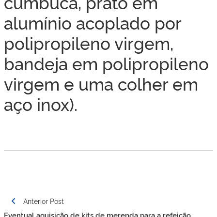
cumbuca, prato em
alumínio acoplado por
polipropileno virgem,
bandeja em polipropileno
virgem e uma colher em
aço inox).
Navegação
Anterior Post
de
Eventual aquisição de kits de merenda para a refeição