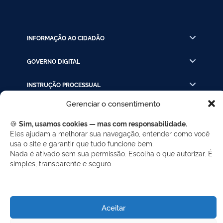
INFORMAÇÃO AO CIDADÃO
GOVERNO DIGITAL
INSTRUÇÃO PROCESSUAL
Gerenciar o consentimento
LINKS RÁPIDOS
🍪
Sim, usamos cookies — mas com responsabilidade.
Eles ajudam a melhorar sua navegação, entender como você
usa o site e garantir que tudo funcione bem.
REDES SOCIAIS
Nada é ativado sem sua permissão. Escolha o que autorizar. É
Facebook
Twitter
LinkedIn
Instagram
simples, transparente e seguro.
WhatsApp
Aceitar
Desenvolvido por Gerência de Tecnologia da