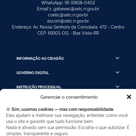
WhatsApp: 95 93618-0402
Email's: gabexec@selc.rr.gov.br
coelic@selc.rr.gov.br
ascom@selc.rr.gov.br
Endereço: Av. Nossa Senhora da Consolata, 472 - Centro
CEP: 69301-011 - Boa Vista-RR
INFORMAÇÃO AO CIDADÃO
GOVERNO DIGITAL
INSTRUÇÃO PROCESSUAL
Gerenciar o consentimento
LINKS RÁPIDOS
🍪
Sim, usamos cookies — mas com responsabilidade.
Eles ajudam a melhorar sua navegação, entender como você
usa o site e garantir que tudo funcione bem.
REDES SOCIAIS
Nada é ativado sem sua permissão. Escolha o que autorizar. É
simples, transparente e seguro.
Facebook
Twitter
LinkedIn
Instagram