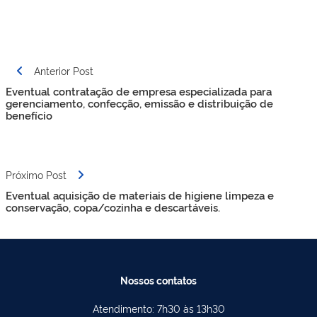
Navegação
Anterior Post
de
Eventual contratação de empresa especializada para
Post
gerenciamento, confecção, emissão e distribuição de
benefício
Próximo Post
Eventual aquisição de materiais de higiene limpeza e
conservação, copa/cozinha e descartáveis.
Nossos contatos
Atendimento: 7h30 às 13h30