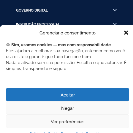
GOVERNO DIGITAL
INSTRUÇÃO PROCESSUAL
Gerenciar o consentimento
LINKS RÁPIDOS
🍪
Sim, usamos cookies — mas com responsabilidade.
Eles ajudam a melhorar sua navegação, entender como você
usa o site e garantir que tudo funcione bem.
REDES SOCIAIS
Nada é ativado sem sua permissão. Escolha o que autorizar. É
simples, transparente e seguro.
Facebook
Twitter
LinkedIn
Instagram
WhatsApp
Aceitar
Desenvolvido por Gerência de Tecnologia da
Negar
Informação - SELC
Ver preferências