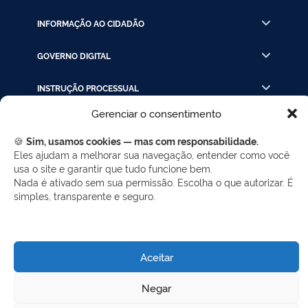
INFORMAÇÃO AO CIDADÃO
GOVERNO DIGITAL
INSTRUÇÃO PROCESSUAL
Gerenciar o consentimento
LINKS RÁPIDOS
🍪
Sim, usamos cookies — mas com responsabilidade.
Eles ajudam a melhorar sua navegação, entender como você
usa o site e garantir que tudo funcione bem.
REDES SOCIAIS
Nada é ativado sem sua permissão. Escolha o que autorizar. É
Facebook
Twitter
LinkedIn
Instagram
simples, transparente e seguro.
WhatsApp
Aceitar
Desenvolvido por Gerência de Tecnologia da
Negar
Informação - SELC