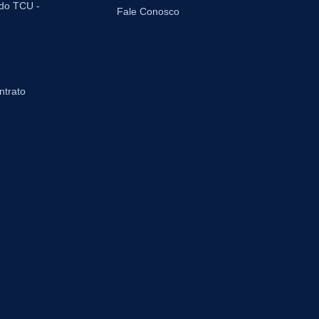
 do TCU -
Fale Conosco
ntrato