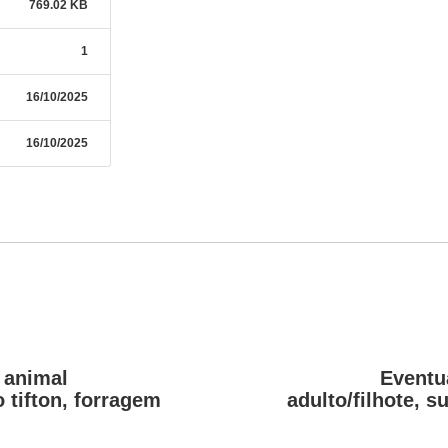
769.02 KB
1
16/10/2025
16/10/2025
 animal
Eventu
o tifton, forragem
adulto/filhote, s