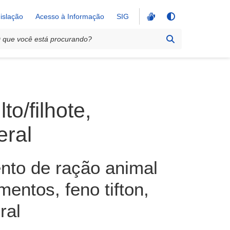
islação
Acesso à Informação
SIG
o/filhote,
eral
nto de ração animal
mentos, feno tifton,
ral