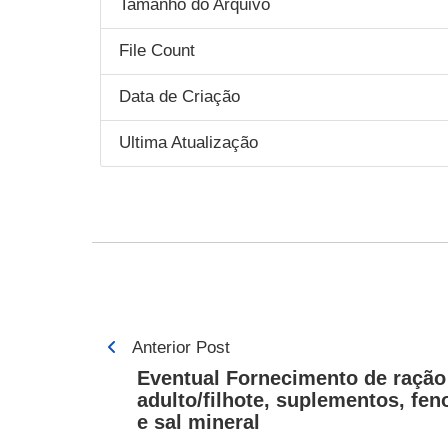
Tamanho do Arquivo
File Count
Data de Criação
Ultima Atualização
Navegação
Anterior Post
de
Eventual Fornecimento de ração
adulto/filhote, suplementos, fen
Post
e sal mineral