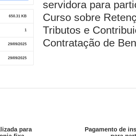
servidora para part
Curso sobre Retenç
650.31 KB
Tributos e Contribu
1
Contratação de Ben
29/09/2025
29/09/2025
lizada para
Pagamento de ins
onia fixa
para par