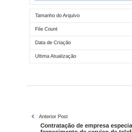
Tamanho do Arquivo
File Count
Data de Criação
Ultima Atualização
Navegação
Anterior Post
de
Contratação de empresa especia
fornecimento de serviço de telef