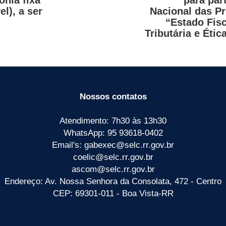
l), a ser
Nacional das Pr
“Estado Fis
Tributária e Étic
Nossos contatos
Atendimento: 7h30 às 13h30
WhatsApp: 95 93618-0402
Email's: gabexec@selc.rr.gov.br
coelic@selc.rr.gov.br
ascom@selc.rr.gov.br
Endereço: Av. Nossa Senhora da Consolata, 472 - Centro
CEP: 69301-011 - Boa Vista-RR