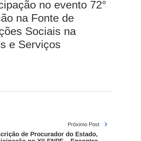
icipação no evento 72°
ão na Fonte de
ições Sociais na
s e Serviços
Próximo Post
crição de Procurador do Estado,
ticipação no XII ENPF – Encontro