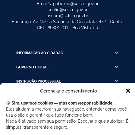
Email's: gabexec@selc.rr.gov.br
coelic@selc.rr.gov.br
ascom@selc.rr.gov.br
Endereço: Av. Nossa Senhora da Consolata, 472 - Centro
CEP: 69301-011 - Boa Vista-RR
INFORMAÇÃO AO CIDADÃO
GOVERNO DIGITAL
INSTRUÇÃO PROCESSUAL
Gerenciar o consentimento
LINKS RÁPIDOS
🍪
Sim, usamos cookies — mas com responsabilidade.
Eles ajudam a melhorar sua navegação, entender como você
usa o site e garantir que tudo funcione bem.
REDES SOCIAIS
Nada é ativado sem sua permissão. Escolha o que autorizar. É
simples, transparente e seguro.
Facebook
Twitter
LinkedIn
Instagram