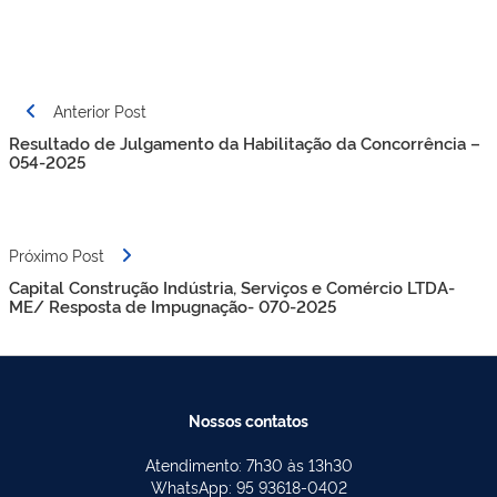
Navegação
Anterior Post
de
Resultado de Julgamento da Habilitação da Concorrência –
Post
054-2025
Próximo Post
Capital Construção Indústria, Serviços e Comércio LTDA-
ME/ Resposta de Impugnação- 070-2025
Nossos contatos
Atendimento: 7h30 às 13h30
WhatsApp: 95 93618-0402