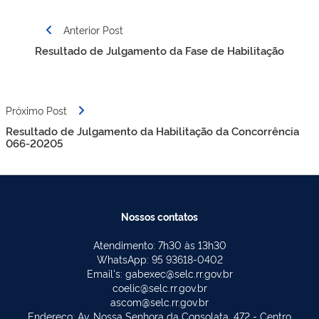
Navegação
Anterior Post
de
Resultado de Julgamento da Fase de Habilitação
Post
Próximo Post
Resultado de Julgamento da Habilitação da Concorrência
066-20205
Nossos contatos
Atendimento: 7h30 às 13h30
WhatsApp: 95 93618-0402
Email's: gabexec@selc.rr.gov.br
coelic@selc.rr.gov.br
ascom@selc.rr.gov.br
Endereço: Av. Nossa Senhora da Consolata, 472 - Centro