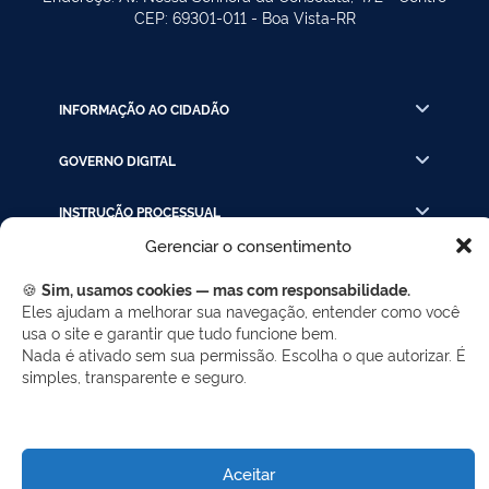
CEP: 69301-011 - Boa Vista-RR
INFORMAÇÃO AO CIDADÃO
GOVERNO DIGITAL
INSTRUÇÃO PROCESSUAL
Gerenciar o consentimento
LINKS RÁPIDOS
🍪
Sim, usamos cookies — mas com responsabilidade.
Eles ajudam a melhorar sua navegação, entender como você
usa o site e garantir que tudo funcione bem.
REDES SOCIAIS
Nada é ativado sem sua permissão. Escolha o que autorizar. É
simples, transparente e seguro.
Facebook
Twitter
LinkedIn
Instagram
WhatsApp
Aceitar