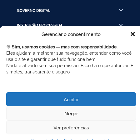
GOVERNO DIGITAL
INSTRUÇÃO PROCESSUAL
Gerenciar o consentimento
LINKS RÁPIDOS
🍪
Sim, usamos cookies — mas com responsabilidade.
Eles ajudam a melhorar sua navegação, entender como você
usa o site e garantir que tudo funcione bem.
REDES SOCIAIS
Nada é ativado sem sua permissão. Escolha o que autorizar. É
simples, transparente e seguro.
Facebook
Twitter
LinkedIn
Instagram
WhatsApp
Aceitar
Desenvolvido por Gerência de Tecnologia da
Negar
Informação - SELC
Ver preferências