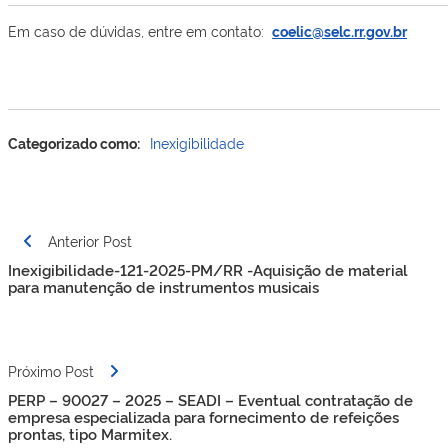
Em caso de dúvidas, entre em contato:
coelic@selc.rr.gov.br
Categorizado como:
Inexigibilidade
Navegação
Anterior Post
de
Inexigibilidade-121-2025-PM/RR -Aquisição de material
Post
para manutenção de instrumentos musicais
Próximo Post
PERP – 90027 – 2025 – SEADI – Eventual contratação de
empresa especializada para fornecimento de refeições
prontas, tipo Marmitex​​.