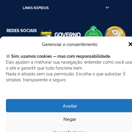
LINKS RÁPIDOS
REDES SOCIAIS
Facebook
Twitter
LinkedIn
Instagram
Gerenciar o consentimento
WhatsApp
🍪
Sim, usamos cookies — mas com responsabilidade.
Eles ajudam a melhorar sua navegação, entender como você usa
o site e garantir que tudo funcione bem.
Nada é ativado sem sua permissão. Escolha o que autorizar. É
Desenvolvido por Gerência de Tecnologia da
simples, transparente e seguro.
Informação - SELC
Aceitar
Negar