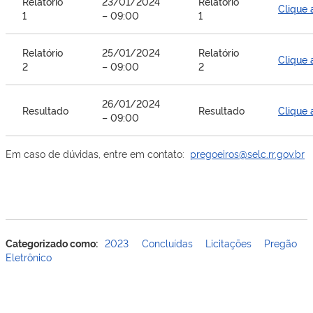
Relatório
23/01/2024
Relatório
Clique 
1
– 09:00
1
Relatório
25/01/2024
Relatório
Clique 
2
– 09:00
2
26/01/2024
Resultado
Resultado
Clique 
– 09:00
Em caso de dúvidas, entre em contato:
pregoeiros@selc.rr.gov.br
Categorizado como:
2023
Concluídas
Licitações
Pregão
Eletrônico