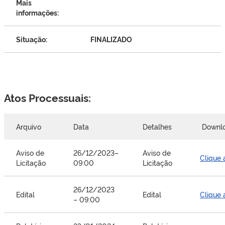
Mais
informações:
Situação:
FINALIZADO
Atos Processuais:
Arquivo
Data
Detalhes
Downl
Aviso de
26/12/2023–
Aviso de
Clique 
Licitação
09:00
Licitação
26/12/2023
Edital
Edital
Clique 
– 09:00