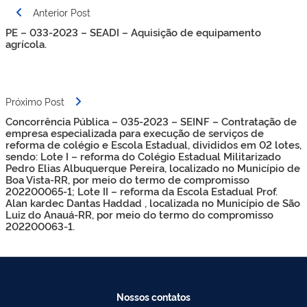
Navegação
Anterior Post
de
PE – 033-2023 – SEADI – Aquisição de equipamento
Post
agrícola.
Próximo Post
Concorrência Pública – 035-2023 – SEINF – Contratação de
empresa especializada para execução de serviços de
reforma de colégio e Escola Estadual, divididos em 02 lotes,
sendo: Lote I – reforma do Colégio Estadual Militarizado
Pedro Elias Albuquerque Pereira, localizado no Município de
Boa Vista-RR, por meio do termo de compromisso
202200065-1; Lote II – reforma da Escola Estadual Prof.
Alan kardec Dantas Haddad , localizada no Município de São
Luiz do Anauá-RR, por meio do termo do compromisso
202200063-1.
Nossos contatos