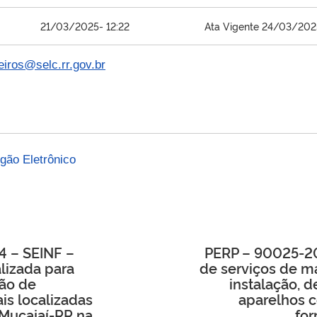
21/03/2025- 12:22
Ata Vigente 24/03/20
eiros@selc.rr.gov.br
gão Eletrônico
4 – SEINF –
PERP – 90025-20
lizada para
de serviços de ma
ão de
instalação, 
is localizadas
aparelhos c
 Mucajaí-RR na
for