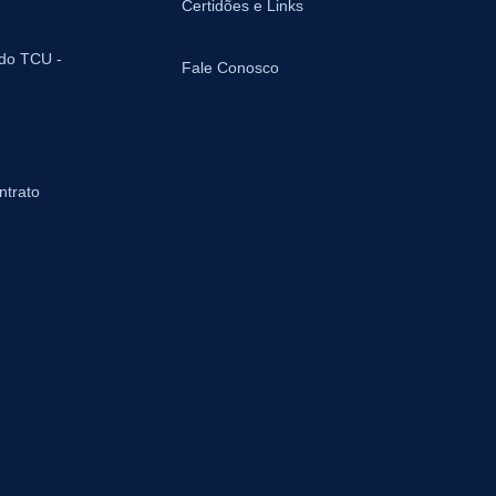
Certidões e Links
 do TCU -
Fale Conosco
ntrato