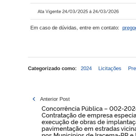
Ata Vigente 24/03/2025 á 24/03/2026
Em caso de dúvidas, entre em contato:
prego
Categorizado como:
2024
Licitações
Pre
Navegação
Anterior Post
Concorrência Pública – 002-202
de
Contratação de empresa especia
Post
execução de obras de implantaç
pavimentação em estradas vicina
nos Municípios de Iracema-RR e