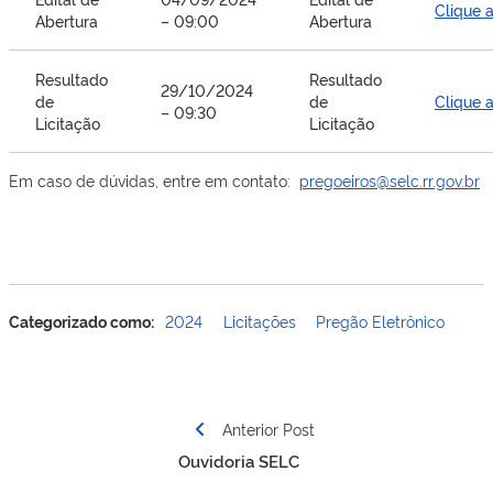
Clique 
Abertura
– 09:00
Abertura
Resultado
Resultado
29/10/2024
de
de
Clique 
– 09:30
Licitação
Licitação
Em caso de dúvidas, entre em contato:
pregoeiros@selc.rr.gov.br
Categorizado como:
2024
Licitações
Pregão Eletrônico
Navegação
Anterior Post
de
Ouvidoria SELC
Post