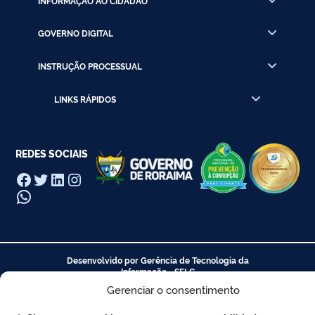
INFORMAÇÃO AO CIDADÃO
GOVERNO DIGITAL
INSTRUÇÃO PROCESSUAL
LINKS RÁPIDOS
REDES SOCIAIS
Facebook
Twitter
LinkedIn
Instagram
WhatsApp
Desenvolvido por Gerência de Tecnologia da
Informação - SELC
Gerenciar o consentimento