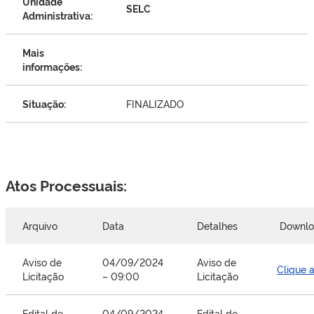
Unidade
SELC
Administrativa:
Mais
informações:
Situação:
FINALIZADO
Atos Processuais:
Arquivo
Data
Detalhes
Downl
Aviso de
04/09/2024
Aviso de
Clique 
Licitação
– 09:00
Licitação
Edital de
04/09/2024
Edital de