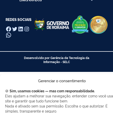
REDES SOCIAIS
Facebook
Twitter
LinkedIn
Instagram
WhatsApp
Desenvolvido por Gerência de Tecnologia da
Informação - SELC
Gerenciar o consentimento
🍪
Sim, usamos cookies — mas com responsabilidade.
Eles ajudam a melhorar sua navegação, entender como você usa
site e garantir que tudo funcione bem.
Nada é ativado sem sua permissão. Escolha o que autorizar. É
simples, transparente e seguro.