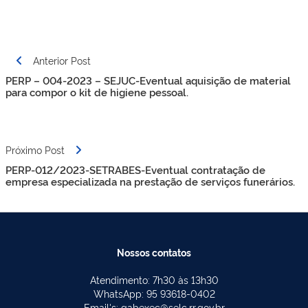
Navegação
Anterior Post
de
PERP – 004-2023 – SEJUC-Eventual aquisição de material
Post
para compor o kit de higiene pessoal.
Próximo Post
PERP-012/2023-SETRABES-Eventual contratação de
empresa especializada na prestação de serviços funerários.
Nossos contatos
Atendimento: 7h30 às 13h30
WhatsApp: 95 93618-0402
Email's: gabexec@selc.rr.gov.br