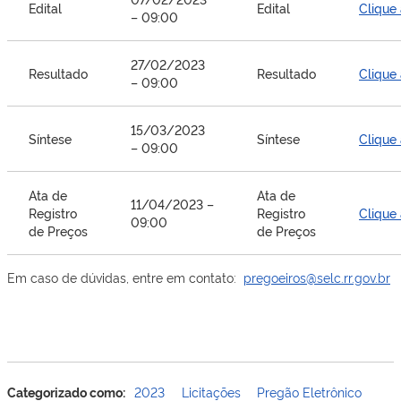
Edital
Edital
Clique
– 09:00
27/02/2023
Resultado
Resultado
Clique
– 09:00
15/03/2023
Síntese
Síntese
Clique
– 09:00
Ata de
Ata de
11/04/2023 –
Registro
Registro
Clique
09:00
de Preços
de Preços
Em caso de dúvidas, entre em contato:
pregoeiros@selc.rr.gov.br
Categorizado como:
2023
Licitações
Pregão Eletrônico