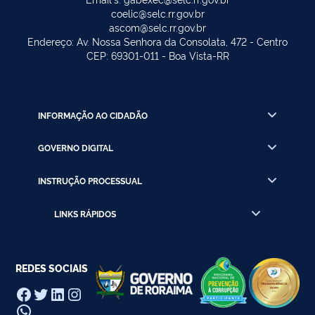
coelic@selc.rr.gov.br
ascom@selc.rr.gov.br
Endereço: Av. Nossa Senhora da Consolata, 472 - Centro
CEP: 69301-011 - Boa Vista-RR
INFORMAÇÃO AO CIDADÃO
GOVERNO DIGITAL
INSTRUÇÃO PROCESSUAL
LINKS RÁPIDOS
REDES SOCIAIS
Facebook
Twitter
LinkedIn
Instagram
WhatsApp