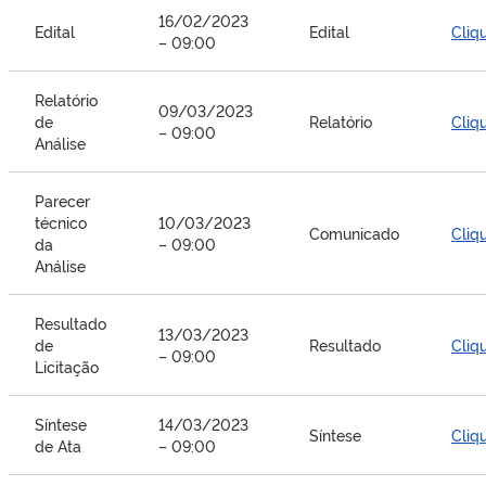
16/02/2023
Edital
Edital
Cliq
– 09:00
Relatório
09/03/2023
de
Relatório
Cliq
– 09:00
Análise
Parecer
técnico
10/03/2023
Comunicado
Cliq
da
– 09:00
Análise
Resultado
13/03/2023
de
Resultado
Cliq
– 09:00
Licitação
Síntese
14/03/2023
Síntese
Cliq
de Ata
– 09:00