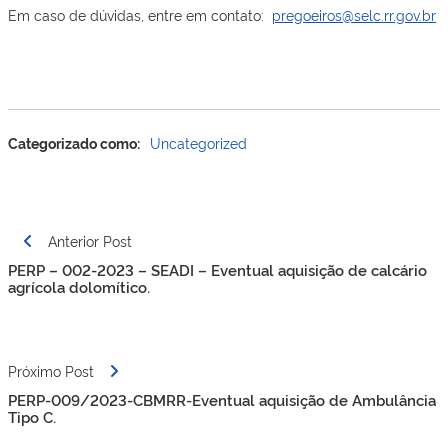
Em caso de dúvidas, entre em contato:
pregoeiros@selc.rr.gov.br
Categorizado como:
Uncategorized
Navegação
Anterior Post
de
PERP – 002-2023 – SEADI – Eventual aquisição de calcário
Post
agrícola dolomítico.
Próximo Post
PERP-009/2023-CBMRR-Eventual aquisição de Ambulância
Tipo C.