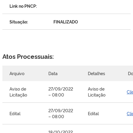
Link no PNCP:
Situação:
FINALIZADO
Atos Processuais:
Arquivo
Data
Detalhes
Do
Aviso de
27/09/2022
Aviso de
Cli
Licitação
– 08:00
Licitação
27/09/2022
Edital
Edital
Cli
– 08:00
18/10/2022