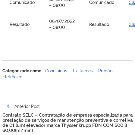
Comunicado
Comunicado
Cli
– 08:00
06/07/2022
Resultado
Resultado
Cli
– 08:00
Categorizado como:
Concluídas
Licitações
Pregão
Eletrônico
Navegação
Anterior Post
de
Contrato SELC – Contratação de empresa especializada para
Post
prestação de serviços de manutenção preventiva e corretiva
de 01 (um) elevador marca Thyssenkrupp FDN COM 600 3
60,00(m/min)