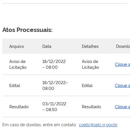
Atos Processuais:
Arquivo
Data
Detalhes
Downl
Aviso de
18/12/2022
Aviso de
Clique 
Licitação
– 08:00
Licitação
18/12/2022–
Edital
Edital
Clique 
08:00
03/11/2022
Resultado
Resultado
Clique 
– 08:50
Em caso de dúvidas, entre em contato:
coelic@selc.rr.gov.br