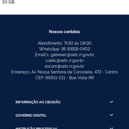
10 GB.
Nossos contatos
Atendimento: 7h30 às 13h30
WhatsApp: 95 93618-0402
Email's: gabexec@selc.rr.gov.br
coelic@selc.rr.gov.br
ascom@selc.rr.gov.br
Endereço: Av. Nossa Senhora da Consolata, 472 - Centro
CEP: 69301-011 - Boa Vista-RR
INFORMAÇÃO AO CIDADÃO
GOVERNO DIGITAL
INSTRUÇÃO PROCESSUAL