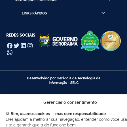
LINKS RÁPIDOS
REDES SOCIAIS
Facebook
Twitter
LinkedIn
Instagram
WhatsApp
Desenvolvido por Gerência de Tecnologia da
Informação - SELC
Gerenciar o consentimento
🍪
Sim, usamos cookies — mas com responsabilidade.
Eles ajudam a melhorar sua navegação, entender como você usa
site e garantir que tudo funcione bem.