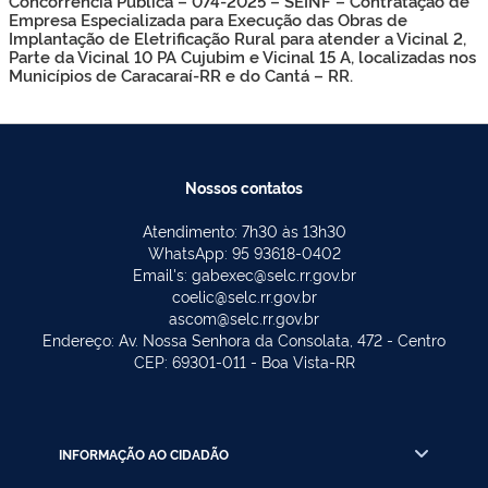
Concorrência Pública – 074-2025 – SEINF – Contratação de
Empresa Especializada para Execução das Obras de
Implantação de Eletrificação Rural para atender a Vicinal 2,
Parte da Vicinal 10 PA Cujubim e Vicinal 15 A, localizadas nos
Municípios de Caracaraí-RR e do Cantá – RR.
Nossos contatos
Atendimento: 7h30 às 13h30
WhatsApp: 95 93618-0402
Email's: gabexec@selc.rr.gov.br
coelic@selc.rr.gov.br
ascom@selc.rr.gov.br
Endereço: Av. Nossa Senhora da Consolata, 472 - Centro
CEP: 69301-011 - Boa Vista-RR
INFORMAÇÃO AO CIDADÃO