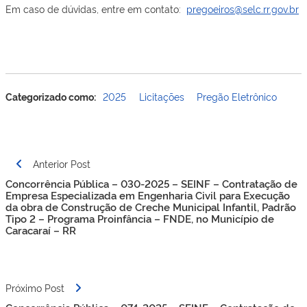
Em caso de dúvidas, entre em contato:
pregoeiros@selc.rr.gov.br
Categorizado como:
2025
Licitações
Pregão Eletrônico
Navegação
Anterior Post
de
Concorrência Pública – 030-2025 – SEINF – Contratação de
Post
Empresa Especializada em Engenharia Civil para Execução
da obra de Construção de Creche Municipal Infantil, Padrão
Tipo 2 – Programa Proinfância – FNDE, no Município de
Caracaraí – RR
Próximo Post