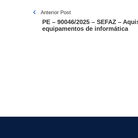
Navegação
Anterior Post
de
PE – 90046/2025 – SEFAZ – Aqui
equipamentos de informática
Post