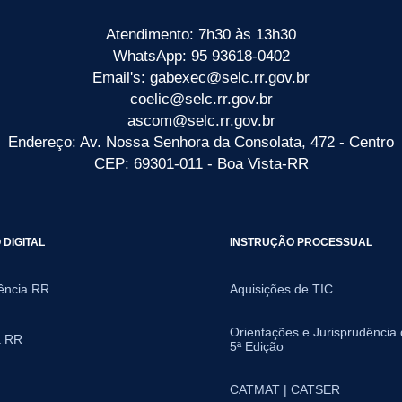
Atendimento: 7h30 às 13h30
WhatsApp: 95 93618-0402
Email's: gabexec@selc.rr.gov.br
coelic@selc.rr.gov.br
ascom@selc.rr.gov.br
Endereço: Av. Nossa Senhora da Consolata, 472 - Centro
CEP: 69301-011 - Boa Vista-RR
DIGITAL
INSTRUÇÃO PROCESSUAL
ência RR
Aquisições de TIC
Orientações e Jurisprudência
a RR
5ª Edição
CATMAT | CATSER