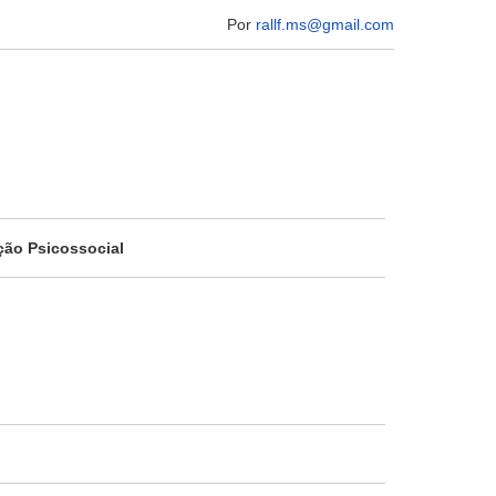
Por
rallf.ms@gmail.com
ção Psicossocial