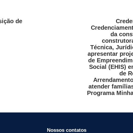
sição de
Crede
Credenciament
da cons
construto
Técnica, Juríd
apresentar proj
de Empreendime
Social (EHIS) 
de R
Arrendamento 
atender família
Programa Minha
Nossos contatos