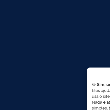
🍪
Sim, u
Eles aju
usa o sit
Nada é at
simples, 