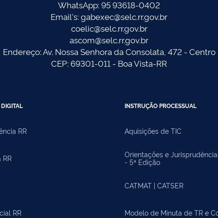
WhatsApp: 95 93618-0402
Email's: gabexec@selc.rr.gov.br
coelic@selc.rr.gov.br
ascom@selc.rr.gov.br
Endereço: Av. Nossa Senhora da Consolata, 472 - Centro
CEP: 69301-011 - Boa Vista-RR
DIGITAL
INSTRUÇÃO PROCESSUAL
ência RR
Aquisições de TIC
Orientações e Jurisprudênci
a RR
- 5ª Edição
CATMAT | CATSER
icial RR
Modelo de Minuta de TR e Co