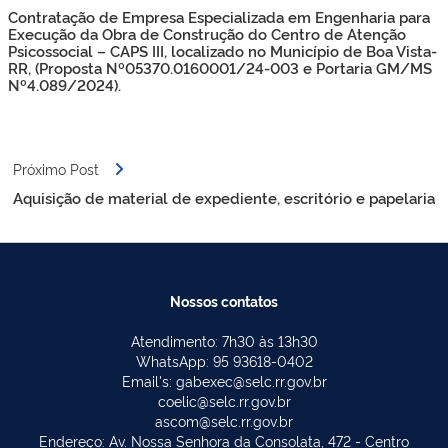
de
Contratação de Empresa Especializada em Engenharia para
Post
Execução da Obra de Construção do Centro de Atenção
Psicossocial – CAPS III, localizado no Município de Boa Vista-
RR, (Proposta Nº05370.0160001/24-003 e Portaria GM/MS
Nº4.089/2024).
Próximo Post
Aquisição de material de expediente, escritório e papelaria
Nossos contatos
Atendimento: 7h30 às 13h30
WhatsApp: 95 93618-0402
Email's: gabexec@selc.rr.gov.br
coelic@selc.rr.gov.br
ascom@selc.rr.gov.br
Endereço: Av. Nossa Senhora da Consolata, 472 - Centro