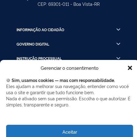
CEP: 69301-011 - Boa Vista-RR
INFORMAÇÃO AO CIDADÃO
GOVERNO DIGITAL
INSTRUÇÃO PROCESSUAL
Gerenciar o consentimento
LINKS RÁPIDOS
🍪
Sim, usamos cookies — mas com responsabilidade.
Eles ajudam a melhorar sua navegação, entender como você
usa o site e garantir que tudo funcione bem.
REDES SOCIAIS
Nada é ativado sem sua permissão. Escolha o que autorizar. É
simples, transparente e seguro.
Facebook
Twitter
LinkedIn
Instagram
WhatsApp
Aceitar