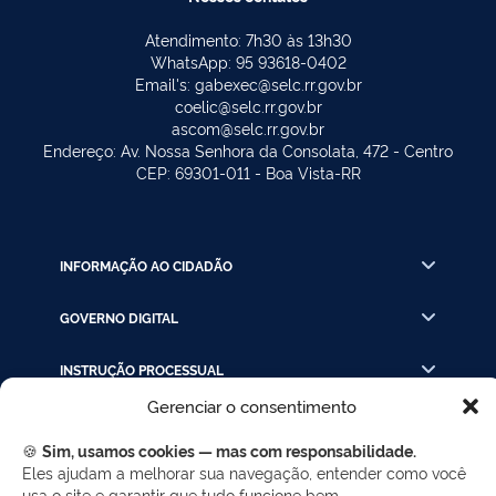
Atendimento: 7h30 às 13h30
WhatsApp: 95 93618-0402
Email's: gabexec@selc.rr.gov.br
coelic@selc.rr.gov.br
ascom@selc.rr.gov.br
Endereço: Av. Nossa Senhora da Consolata, 472 - Centro
CEP: 69301-011 - Boa Vista-RR
INFORMAÇÃO AO CIDADÃO
GOVERNO DIGITAL
INSTRUÇÃO PROCESSUAL
Gerenciar o consentimento
LINKS RÁPIDOS
🍪
Sim, usamos cookies — mas com responsabilidade.
Eles ajudam a melhorar sua navegação, entender como você
usa o site e garantir que tudo funcione bem.