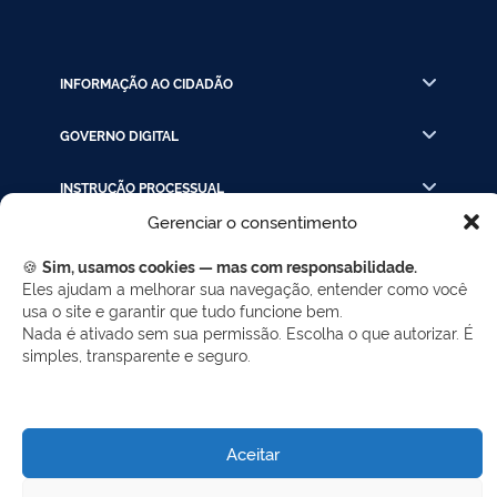
INFORMAÇÃO AO CIDADÃO
GOVERNO DIGITAL
INSTRUÇÃO PROCESSUAL
Gerenciar o consentimento
LINKS RÁPIDOS
🍪
Sim, usamos cookies — mas com responsabilidade.
Eles ajudam a melhorar sua navegação, entender como você
usa o site e garantir que tudo funcione bem.
REDES SOCIAIS
Nada é ativado sem sua permissão. Escolha o que autorizar. É
simples, transparente e seguro.
Facebook
Twitter
LinkedIn
Instagram
WhatsApp
Aceitar
Desenvolvido por Gerência de Tecnologia da