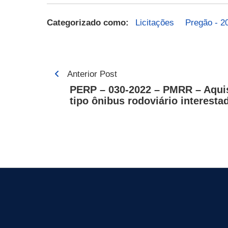
Categorizado como:
Licitações
Pregão - 2
Navegação
Anterior Post
de
PERP – 030-2022 – PMRR – Aquis
tipo ônibus rodoviário interesta
Post