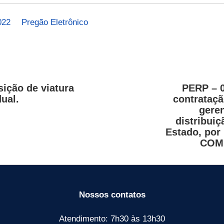
022
Pregão Eletrônico
ição de viatura
PERP – 
dual.
contrataçã
gere
distribui
Estado, po
COM 
Nossos contatos
Atendimento: 7h30 às 13h30