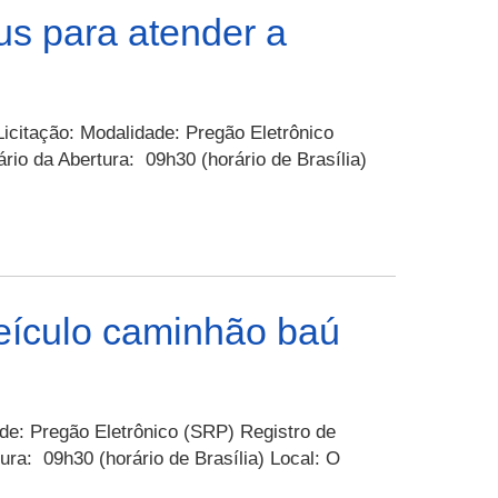
PMRR
us para atender a
ventual
ontratação
e
Licitação: Modalidade: Pregão Eletrônico
erviço
rio da Abertura: 09h30 (horário de Brasília)
em
elecomunicações
e
oz
ados,
eículo caminhão baú
a
odalidade
e
elefonia
ade: Pregão Eletrônico (SRP) Registro de
óvel
ra: 09h30 (horário de Brasília) Local: O
essoal