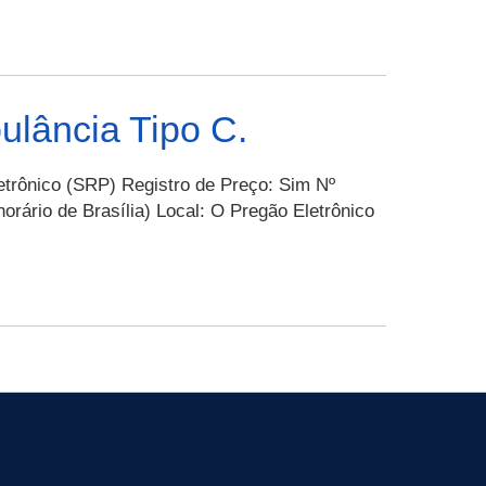
(SMP)
ensal
ontinuado
com
ornecimento
I
lância Tipo C.
e
Sim
ição
ards
etrônico (SRP) Registro de Preço: Sim Nº
Chip)
orário de Brasília) Local: O Pregão Eletrônico
com
ranquia
o
mínima
hão
e
0
erado
GB.