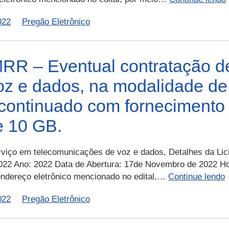
022
Pregão Eletrônico
R – Eventual contratação de
z e dados, na modalidade de 
continuado com fornecimento 
e 10 GB.
t
rviço em telecomunicações de voz e dados, Detalhes da Lic
2022 Ano: 2022 Data de Abertura: 17de Novembro de 2022 Hor
 endereço eletrônico mencionado no edital,…
Continue lendo
–
022
Pregão Eletrônico
0
2
–