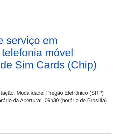
o
suv
–
Estado,
compacto
030-
por
com
2022
meio
compartimento
–
de
humanizado
PMRR
 serviço em
“CARTÃO
para
–
ELETRÔNICO
telefonia móvel
transporte
Aquisição
COM
de
de
de Sim Cards (Chip)
TARJA
detidos
viatura
MAGNÉTICA
ipo
E/OU
ônibus
CHIP”
rodoviário
itação: Modalidade: Pregão Eletrônico (SRP)
interestadual.
ário da Abertura: 09h30 (horário de Brasília)
PERP
29-
022