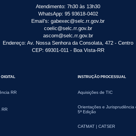
Atendimento: 7h30 às 13h30
WhatsApp: 95 93618-0402
Email's: gabexec@selc.rr.gov.br
coelic@selc.rr.gov.br
ascom@selc.rr.gov.br
Endereço: Av. Nossa Senhora da Consolata, 472 - Centro
CEP: 69301-011 - Boa Vista-RR
DIGITAL
INSTRUÇÃO PROCESSUAL
ência RR
Aquisições de TIC
Orientações e Jurisprudência
a RR
5ª Edição
CATMAT | CATSER