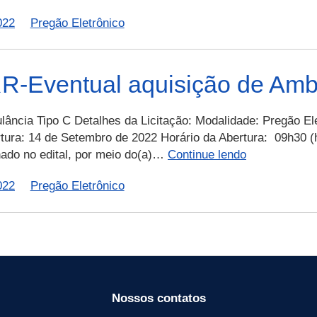
para
–
m
atender
022
Pregão Eletrônico
026-
c
a
2022
Secretaria
–
f
de
SEAD
Eventual aquisição de Ambu
d
Estado
–
do
Aquis
C
lância Tipo C Detalhes da Licitação: Modalidade: Pregão El
Índio
de
(
tura: 14 de Setembro de 2022 Horário da Abertura: 09h30 (h
01
PERP-
nado no edital, por meio do(a)…
Continue lendo
(um)
f
025/2022-
veícul
022
Pregão Eletrônico
CBMRR-
camin
d
Eventual
baú
1
aquisição
refrig
de
Ambulância
Tipo
C.
Nossos contatos