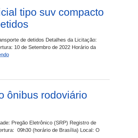
–
descartáveis.
SETRABES
cial tipo suv compacto
–
etidos
Eventual
contratação
de
nsporte de detidos Detalhes da Licitação:
empresa
rtura: 10 de Setembro de 2022 Horário da
especializada
PERP
endo
para
–
gerenciamento,
024-
confecção,
2022
emissão
–
e
SESP
 ônibus rodoviário
distribuição
–
de
Aquisição
benefício,
de
sem
viatura
idade: Pregão Eletrônico (SRP) Registro de
ônus
policial
tura: 09h30 (horário de Brasília) Local: O
para
tipo
PERP