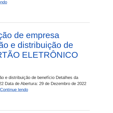
PERP
endo
–
033-
2022
–
CASA
ção de empresa
CIVIL
o e distribuição de
–
Eventual
 “CARTÃO ELETRÔNICO
aquisição
de
materiais
de
 e distribuição de benefício Detalhes da
higiene
022 Data de Abertura: 29 de Dezembro de 2022
limpeza
PERP
Continue lendo
e
–
conservação,
032-
copa/cozinha
2022
e